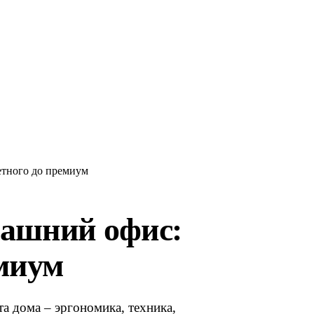
етного до премиум
машний офис:
емиум
а дома – эргономика, техника,