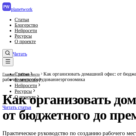
PW
planet
work
Статьи
Блогерство
Нейросети
Ресурсы
О проекте
Читать
Статьи
Как организовать домашний офис: от бюдж
Главная
рабочее место
рабочее место
оборудование
эргономика
Блогерство
Нейросети
Ресурсы
Как организовать до
О проекте
Читать статьи
от бюджетного до пр
Практическое руководство по созданию рабочего мест