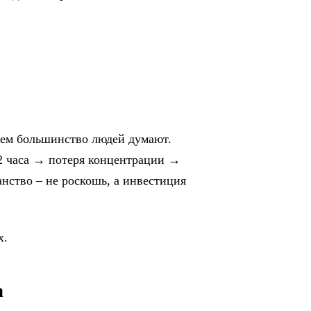
 чем большинство людей думают.
 2 часа → потеря концентрации →
нство – не роскошь, а инвестиция
х.
а