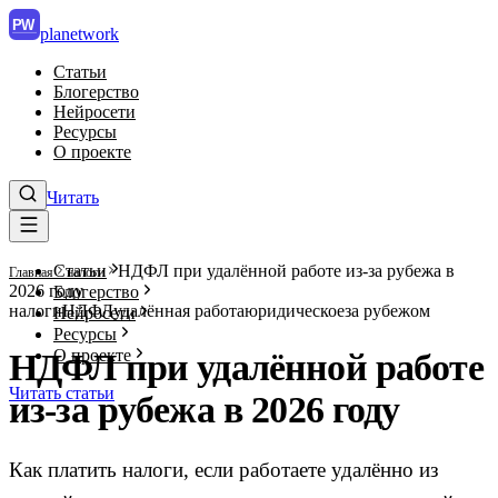
PW
planet
work
Статьи
Блогерство
Нейросети
Ресурсы
О проекте
Читать
Статьи
НДФЛ при удалённой работе из-за рубежа в
Главная
налоги
2026 году
Блогерство
налоги
НДФЛ
удалённая работа
юридическое
за рубежом
Нейросети
Ресурсы
О проекте
НДФЛ при удалённой работе
Читать статьи
из-за рубежа в 2026 году
Как платить налоги, если работаете удалённо из