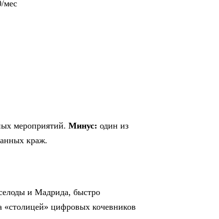
0/мес
ных мероприятий.
Минус:
один из
манных краж.
рселоды и Мадрида, быстро
ла «столицей» цифровых кочевников