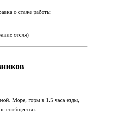
равка о стаже работы
ание отеля)
вников
ой. Море, горы в 1.5 часа езды,
нг-сообщество.