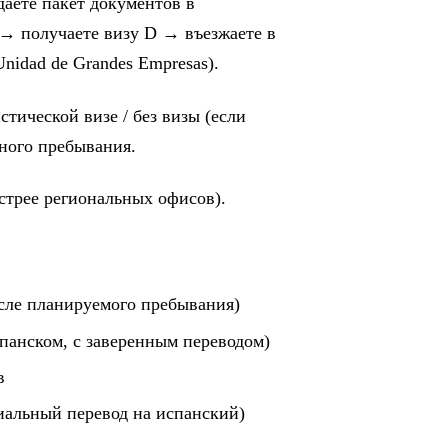
аёте пакет документов в
 → получаете визу D → въезжаете в
idad de Grandes Empresas).
тической визе / без визы (если
ьного пребывания.
стрее региональных офисов).
сле планируемого пребывания)
спанском, с заверенным переводом)
в
иальный перевод на испанский)