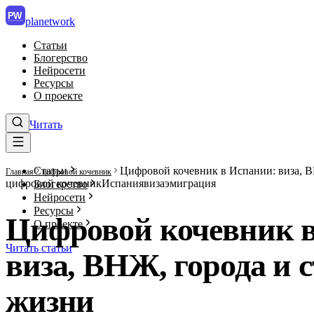
PW
planet
work
Статьи
Блогерство
Нейросети
Ресурсы
О проекте
Читать
Статьи
Цифровой кочевник в Испании: виза, В
Главная
цифровой кочевник
цифровой кочевник
Испания
виза
эмиграция
Блогерство
Нейросети
Ресурсы
Цифровой кочевник 
О проекте
Читать статьи
виза, ВНЖ, города и 
жизни