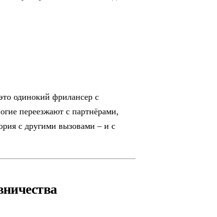
это одинокий фрилансер с
ногие переезжают с партнёрами,
ория с другими вызовами – и с
вничества