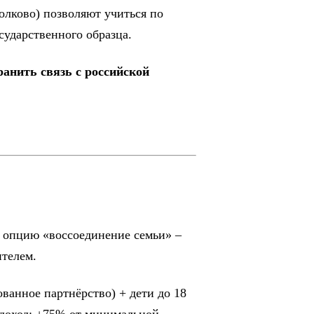
олково) позволяют учиться по
сударственного образца.
анить связь с российской
 опцию «воссоединение семьи» –
ителем.
ванное партнёрство) + дети до 18
доход: +75% от минимальной