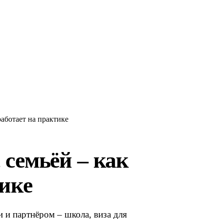
работает на практике
семьёй – как
тике
и партнёром – школа, виза для