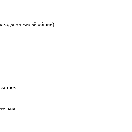
расходы на жильё общие)
исанием
ательна