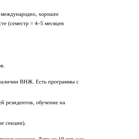
я международно, хорошее
те (семестр = 4–5 месяцев
в.
 наличии ВНЖ. Есть программы с
ей резидентов, обучение на
ые секции).