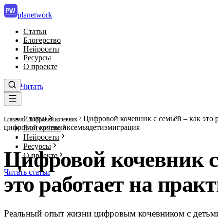
PW
planet
work
Статьи
Блогерство
Нейросети
Ресурсы
О проекте
Читать
Статьи
Цифровой кочевник с семьёй – как это 
Главная
цифровой кочевник
цифровой кочевник
семья
дети
эмиграция
Блогерство
Нейросети
Ресурсы
Цифровой кочевник с 
О проекте
Читать статьи
это работает на прак
Реальный опыт жизни цифровым кочевником с детьми 