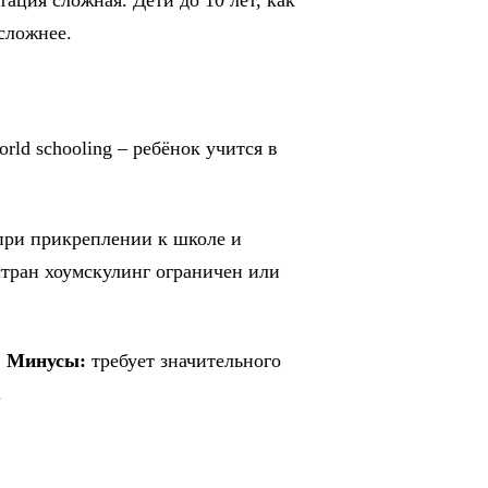
тация сложная. Дети до 10 лет, как
сложнее.
rld schooling – ребёнок учится в
при прикреплении к школе и
тран хоумскулинг ограничен или
.
Минусы:
требует значительного
.