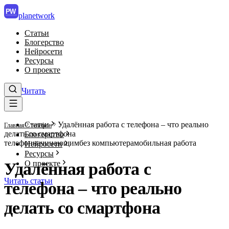
PW
planet
work
Статьи
Блогерство
Нейросети
Ресурсы
О проекте
Читать
Статьи
Удалённая работа с телефона – что реально
Главная
телефон
делать со смартфона
Блогерство
телефон
начинающим
без компьютера
мобильная работа
Нейросети
Ресурсы
О проекте
Удалённая работа с
Читать статьи
телефона – что реально
делать со смартфона